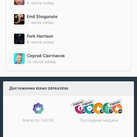
6 часов назад
Emil Shogunate
7 часов назад
Fork Harrison
8 часов назад
Сергей Светлаков
14 часов назад
Достижения ᴋᴇᴀɴᴜ ᴅᴇᴘᴀʀᴅᴇss
Редкая
Редкая
Редкая
Магистр (14/14)
Последние медали