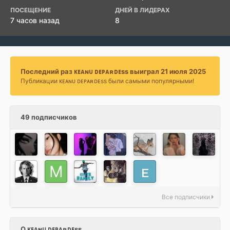
ПОСЕЩЕНИЕ
ДНЕЙ В ЛИДЕРАХ
7 часов назад
8
Последний раз ᴋᴇᴀɴᴜ ᴅᴇᴘᴀʀᴅᴇss выиграл 21 июля 2025
Публикации ᴋᴇᴀɴᴜ ᴅᴇᴘᴀʀᴅᴇss были самыми популярными!
49 подписчиков
Все подписчики
О ᴋᴇᴀɴᴜ ᴅᴇᴘᴀʀᴅᴇss