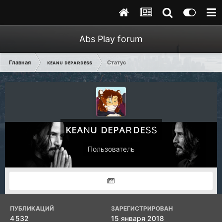
Abs Play forum
Главная
ᴋᴇᴀɴᴜ ᴅᴇᴘᴀʀᴅᴇss
Статус
ᴋᴇᴀɴᴜ ᴅᴇᴘᴀʀᴅᴇss
Пользователь
ПУБЛИКАЦИЙ
ЗАРЕГИСТРИРОВАН
4 532
15 января 2018