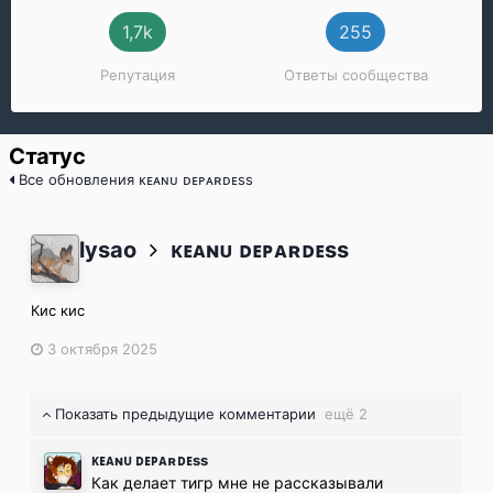
1,7k
255
Репутация
Ответы сообщества
Статус
Все обновления ᴋᴇᴀɴᴜ ᴅᴇᴘᴀʀᴅᴇss
lysao
ᴋᴇᴀɴᴜ ᴅᴇᴘᴀʀᴅᴇss
Кис кис
3 октября 2025
Показать предыдущие комментарии
ещё 2
ᴋᴇᴀɴᴜ ᴅᴇᴘᴀʀᴅᴇss
Как делает тигр мне не рассказывали