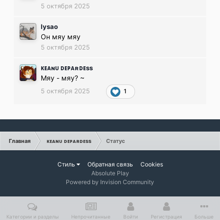
5 октября 2025
lysao
Он мяу мяу
5 октября 2025
ᴋᴇᴀɴᴜ ᴅᴇᴘᴀʀᴅᴇss
Мяу - мяу? ~
5 октября 2025
1
Главная
ᴋᴇᴀɴᴜ ᴅᴇᴘᴀʀᴅᴇss
Статус
Стиль
Обратная связь
Cookies
Absolute Play
Powered by Invision Community
Категории и разделы
Непрочитанные
Войти
Регистрация
Больше