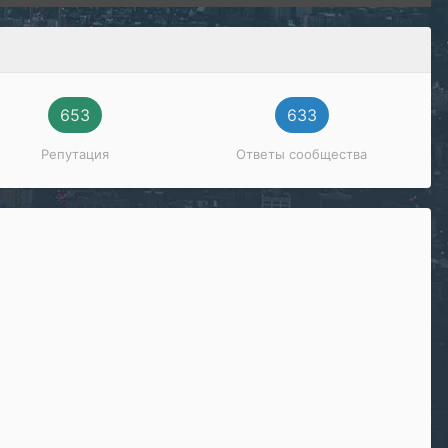
653
633
Репутация
Ответы сообщества