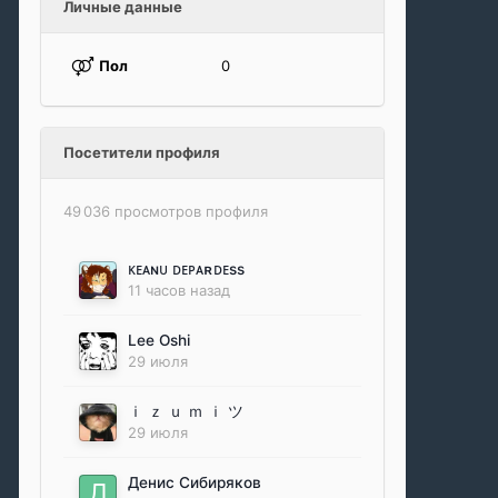
Личные данные
Пол
0
Посетители профиля
49 036 просмотров профиля
ᴋᴇᴀɴᴜ ᴅᴇᴘᴀʀᴅᴇss
11 часов назад
Lee Oshi
29 июля
ｉ ｚ ｕ ｍ ｉ ツ
29 июля
Денис Сибиряков