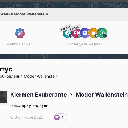
жения Moder Wallenstein
Редкая
Редкая
Ментор (12/14)
Последние медали
атус
обновления Moder Wallenstein
Klermen Exuberante
Moder Wallenstein
о модерку вернули
3 октября 2025
1