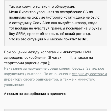
Так же кое-что только что обнаружил.
Меня Директор увольняет за оскорбление СС по
правилам на форуме (которого кстати даже не было).
А сотруднику Cody Allen она выдаёт выговор, когда
тот вообще не чувствуя границы посылает на 3 буквы
9ку SFFM, просит её закрыть её козий рот и т.д.
Что из это ситуации мы можем понять?
БЛАТ
.
При общении между коллегами и министром СМИ
запрещены оскорбления (В чатах !, !!, !!!, а также на
территории радиоцентра.);
Наказание за нарушение среди коллег: беседа (за мелкое
нарушение) / выговор. По отношению к
старшему составу и
директору своего радиоцентра
, а также к министру:
увольнение
А посыл не оскорбление в принципе