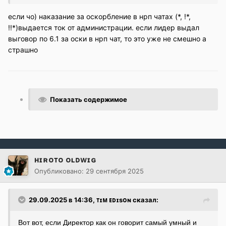
Зайдя в игру уже после узнавания всей этой темы я
решил спросить у директора о его намерениях в чате
если чо) наказание за оскорбление в нрп чатах (*, !*,
нонРП !!* за что мне прилетает выговор по причине 6.1
!!*)выдается ток от администрации. если лидер выдал
(оскорбление директора, министра) и меня моментально
выговор по 6.1 за оски в нрп чат, то это уже не смешно а
увольняют с Радиоцентра.
страшно
Показать содержимое
ʜɪʀᴏᴛᴏ ᴏʟᴅᴡɪɢ
Опубликовано:
29 сентября 2025
29.09.2025 в 14:36,
ᴛɪᴍ ᴇᴅɪsᴏɴ
сказал:
Вот вот, если Директор как он говорит самый умный и