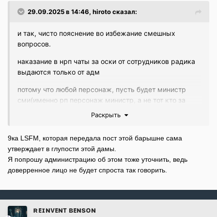
29.09.2025 в 14:46,
hirоto
сказал:
и так, чисто пояснение во избежание смешных
вопросов.
наказание в нрп чаты за оски от сотрудников радика
выдаются только от адм
потому что любой персонаж, пусть будет министр
сми(именно рп персонаж министр, а не тот кто за
экраном), физически не видит строк в !* !!*
Раскрыть
9ка LSFM, которая передала пост этой барышне сама
утверждает в глупости этой дамы.
Я попрошу администрацию об этом тоже уточнить, ведь
доверренное лицо не будет спроста так говорить.
ʀᴇɪɴᴠᴇɴᴛ ʙᴇɴsᴏɴ