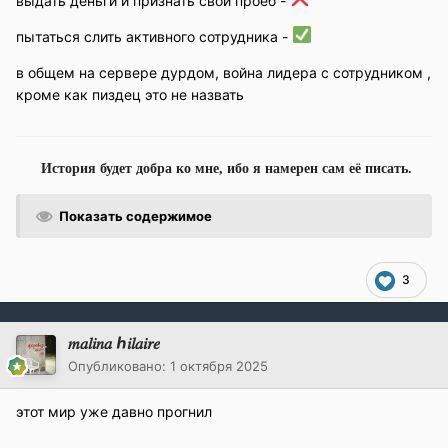
выдать деньги и признать свой проеб -
пытаться слить активного сотрудника -
в общем на сервере дурдом, война лидера с сотрудником ,
кроме как пиздец это не назвать
История будет добра ко мне, ибо я намерен сам её писать.
Показать содержимое
3
𝑚𝑎𝑙𝑖𝑛𝑎 ℎ𝑖𝑙𝑎𝑖𝑟𝑒
Опубликовано:
1 октября 2025
этот мир уже давно прогнил