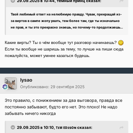
29.09.2025 в 10:44,
тёмный принц
сказал:
Твой любимый ответ на нелюбимую правду. Чувак, прекращай из-
за виртов в сампе жопу рвать, тем более там, где ты изначально
не прав, и ты это прекрасно знаешь, но почему-то продолжаешь...
Какие вирты? Ты о чём вообще тут разговор начинаешь?
Если ты вообще не шаришь за тему, то лучше на пиши сюда
пожалуйста, может умнее казаться будешь.
lysao
Опубликовано:
29 сентября 2025
Это правило, с понижением за два выговора, правда все
постоянно забывают, будто его нет. Это плохо! Не надо
забывать ничего никогда
29.09.2025 в 10:10,
ᴛɪᴍ ᴇᴅɪsᴏɴ
сказал: