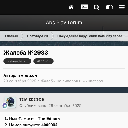
Abs Play forum
Главная
Платинум РП
Обсуждение нарушений Role Play сервера
Жалоба №2983
malina oldwig
4132565
Автор:
ᴛɪᴍ ᴇᴅɪsᴏɴ
29 сентября 2025
в
Жалобы на лидеров и министров
ᴛɪᴍ ᴇᴅɪsᴏɴ
Опубликовано:
29 сентября 2025
1.
Имя Фамилия:
Tim Edison
2.
Номер аккаунта:
4000004