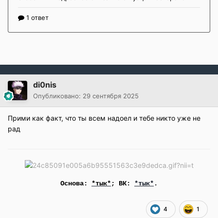
di0nis
Опубликовано:
29 сентября 2025
Прими как факт, что ты всем надоел и тебе никто уже не
рад
Основа:
*тык*
; ВК:
*тык*
.
4
1