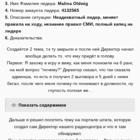
3.
Имя Фамилия лидера:
Malina Oldwig
4.
Номер аккаунта лидера:
4132565
5.
Описание ситуации:
Неадекватный лидер, меняет
правила на ходу, незнание правил СМИ, полный капец на
лидере
6.
Доказательства:
Создаётся 2 тема, т.к ту закрыли и после неё Директор начал
вообще делать то, что ему придёт в голову.
Первое: Я захожу в игру и вижу, как меня понизили на 6 ранг,
на мой вопрос "почему?" Директор сказал, что так сказала
админша, то-есть я получил 2 выговора и 5 дней с ними
бегал, после чего меня почему-то понижают в должности, ну
глупость полная же...
Показать содержимое
Дальше я решил посетить тему на портале штата, которую
создал сам Директор нашего радиоцентра и что я там
обнаружил: