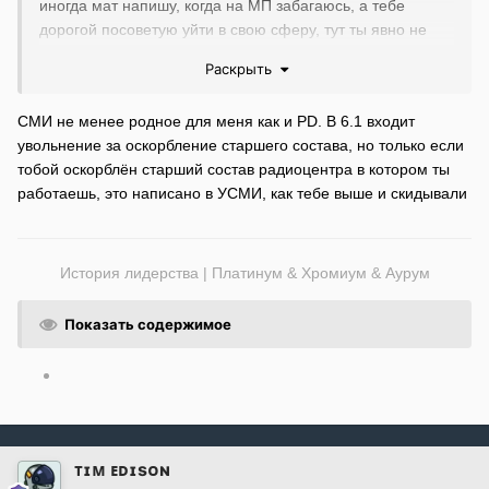
иногда мат напишу, когда на МП забагаюсь, а тебе
дорогой посоветую уйти в свою сферу, тут ты явно не
шаришь.
Раскрыть
СМИ не менее родное для меня как и PD. В 6.1 входит
увольнение за оскорбление старшего состава, но только если
тобой оскорблён старший состав радиоцентра в котором ты
работаешь, это написано в УСМИ, как тебе выше и скидывали
История лидерства | Платинум & Хромиум & Аурум
Показать содержимое
ᴛɪᴍ ᴇᴅɪsᴏɴ