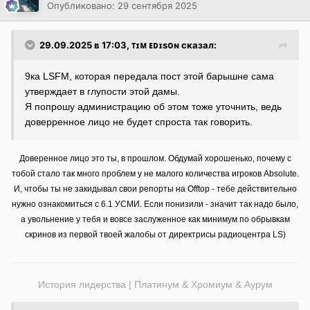
Опубликовано:
29 сентября 2025
29.09.2025 в 17:03,
ᴛɪᴍ ᴇᴅɪsᴏɴ
сказал:
9ка LSFM, которая передала пост этой барышне сама
утверждает в глупости этой дамы.
Я попрошу администрацию об этом тоже уточнить, ведь
доверренное лицо не будет спроста так говорить.
Доверенное лицо это ты, в прошлом. Обдумай хорошенько, почему с
тобой стало так много проблем у не малого количества игроков Absolute.
И, чтобы ты не закидывал свои репорты на Offtop - тебе действительно
нужно ознакомиться с 6.1 УСМИ. Если понизили - значит так надо было,
а увольнение у тебя и вовсе заслуженное как минимум по обрывкам
скринов из первой твоей жалобы от директрисы радиоцентра LS)
История лидерства | Платинум & Хромиум & Аурум