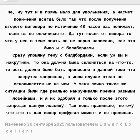
Не, ну тут и в прямь мало для увольнения, а насчет
понижения всегда было так что после получения
второго выговора по истечению 48 часов вас понижают,
если вы не оплачиваете. Да тут косяк от лидера то
что у нее в теме опять же не верно написано, как это
было и с билдбордами.
Сразу упомяну тему с билдбордами, если уж вы и
накрутили, то она должна была склониться на что-то,
то есть должно было быть прописано в данной теме что
накрутка запрещена, в ином случае отказ не
основывается не на чем. У меня лично такие же
ситуации были где реально накручивали премии разными
лозейками, и я их одобрял и только после этого
запрещал данную лозейку. Так ведь правильно, потому
что это ты как лидер профукал момент и не прописал.
Изменено
30 сентября 2025
пользователем Ｅｄｗａｒｄ Ｅｘ
ｃｅｌｌｅｎｔ