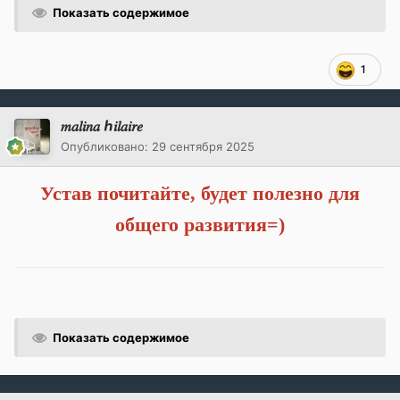
Показать содержимое
1
𝑚𝑎𝑙𝑖𝑛𝑎 ℎ𝑖𝑙𝑎𝑖𝑟𝑒
Опубликовано:
29 сентября 2025
Устав почитайте, будет полезно для
общего развития=)
Показать содержимое