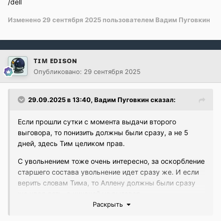
/dell
Изменено
29 сентября 2025
пользователем Вадим Пуговкин
ᴛɪᴍ ᴇᴅɪsᴏɴ
Опубликовано:
29 сентября 2025
29.09.2025 в 13:40,
Вадим Пуговкин
сказал:
Если прошли сутки с момента выдачи второго
выговора, то понизить должны были сразу, а не 5
дней, здесь Тим целиком прав.
С увольнением тоже очень интересно, за оскорбление
старшего состава увольнение идет сразу же. И если
верить словам Тима, то Аллену должны были сразу
же увал дать, а никакой не выговор.
Раскрыть
Тут, конечно, доказательств ещё кот наплакал (что