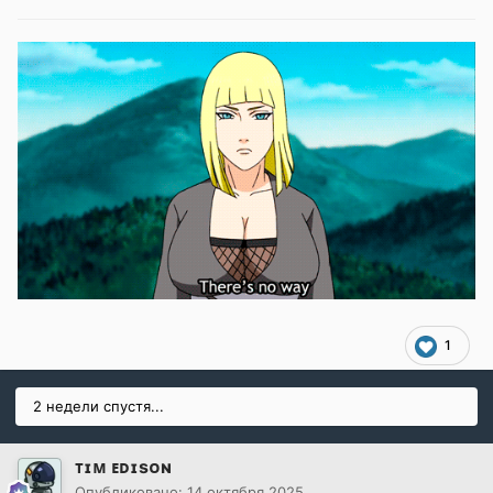
1
2 недели спустя...
ᴛɪᴍ ᴇᴅɪsᴏɴ
Опубликовано:
14 октября 2025