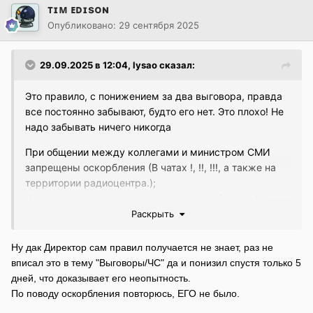
ᴛɪᴍ ᴇᴅɪsᴏɴ
Опубликовано:
29 сентября 2025
29.09.2025 в 12:04,
lysao
сказал:
Это правило, с понижением за два выговора, правда
все постоянно забывают, будто его нет. Это плохо! Не
надо забывать ничего никогда
При общении между коллегами и министром СМИ
запрещены оскорбления (В чатах !, !!, !!!, а также на
территории радиоцентра.);
Наказание за нарушение среди коллег: беседа (за
мелкое нарушение) / выговор. По отношению к
Раскрыть
старшему составу и директору своего радиоцентра
, а
также к министру: увольнение
Ну дак Директор сам правил получается не знает, раз не
вписал это в тему "Выговоры/ЧС" да и понизил спустя только 5
А посыл не оскорбление в принципе
дней, что доказывает его неопытность.
По поводу оскорбления повторюсь, ЕГО не было.