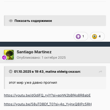
Показать содержимое
1
4
Santiago Martinez
Опубликовано:
1 октября 2025
01.10.2025 в 19:43,
malina oldwig
сказал:
этот мир уже давно прогнил
https://youtu.be/dGdiFQ_ryiY?si=ephN2bBf4o8R8abE
https://youtu.be/58uTDBDf_T0?si=4q_YyjnxQ8IPc5RH