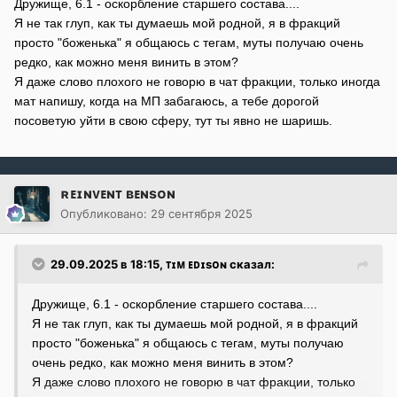
Дружище, 6.1 - оскорбление старшего состава....
Я не так глуп, как ты думаешь мой родной, я в фракций
просто "боженька" я общаюсь с тегам, муты получаю очень
редко, как можно меня винить в этом?
Я даже слово плохого не говорю в чат фракции, только иногда
мат напишу, когда на МП забагаюсь, а тебе дорогой
посоветую уйти в свою сферу, тут ты явно не шаришь.
ʀᴇɪɴᴠᴇɴᴛ ʙᴇɴsᴏɴ
Опубликовано:
29 сентября 2025
29.09.2025 в 18:15,
ᴛɪᴍ ᴇᴅɪsᴏɴ
сказал:
Дружище, 6.1 - оскорбление старшего состава....
Я не так глуп, как ты думаешь мой родной, я в фракций
просто "боженька" я общаюсь с тегам, муты получаю
очень редко, как можно меня винить в этом?
Я даже слово плохого не говорю в чат фракции, только